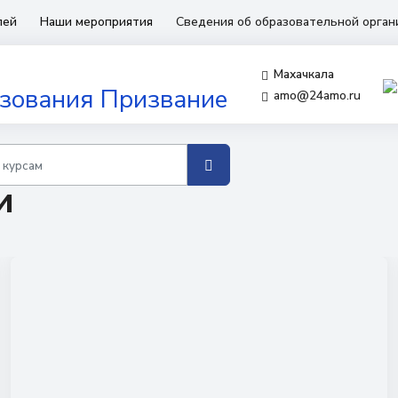
лей
Наши мероприятия
Сведения об образовательной орга
Махачкала
amo@24amo.ru
и