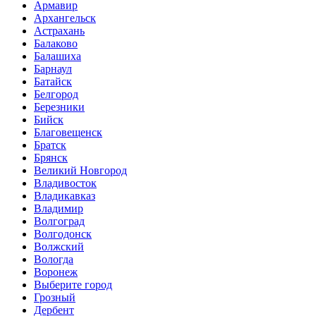
Армавир
Архангельск
Астрахань
Балаково
Балашиха
Барнаул
Батайск
Белгород
Березники
Бийск
Благовещенск
Братск
Брянск
Великий Новгород
Владивосток
Владикавказ
Владимир
Волгоград
Волгодонск
Волжский
Вологда
Воронеж
Выберите город
Грозный
Дербент