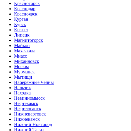
Красногорск
Краснодар
Красноярск
Курган
Курск
Кызыл
Липецк
Магнитогорск
Майкоп
Махачкала
Миасс
Михайловск
Москва
Мурманск
Мытищи
Набережные Челны
Нальчик
Находка
Невинномысск
Нефтекамск
Нефтеюганск
Нижневартовск
Нижнекамск
Нижний Новгород
Нижний Тагил