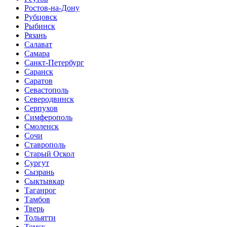
Ростов-на-Дону
Рубцовск
Рыбинск
Рязань
Салават
Самара
Санкт-Петербург
Саранск
Саратов
Севастополь
Северодвинск
Серпухов
Симферополь
Смоленск
Сочи
Ставрополь
Старый Оскол
Сургут
Сызрань
Сыктывкар
Таганрог
Тамбов
Тверь
Тольятти
Томск