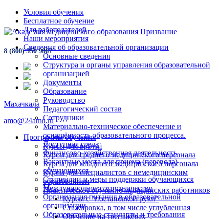
Условия обучения
Бесплатное обучение
Для работодателей
Наши мероприятия
Сведения об образовательной организации
8 (800) 350 9867
Основные сведения
Структура и органы управления образовательной
организацией
Документы
Образование
Руководство
Махачкала
Педагогический состав
Сотрудники
amo@24amo.ru
Материально-техническое обеспечение и
оснащённость образовательного процесса.
Программы обучения
Доступная среда
Курсы для врачей
Финансово-хозяйственная деятельность
Курсы для среднего медицинского персонала
Вакантные места для приема (перевода)
Курсы для младшего медицинского персонала
обучающихся
Курсы для специалистов с немедицинским
Стипендии и меры поддержки обучающихся
образованием
Международное сотрудничество
Практическое обучение медицинских работников
Организация питания в образовательной
Курсы с "постановкой руки"
организации
Стажировка, в том числе углубленная
Образовательные стандарты и требования
Обучение на тренажёрах