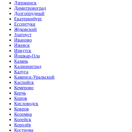
Дзержинск
Димитровоград
Долгопрудный
Екатеринбург
Ессентуки
Жуковский
Златоуст
Иваново
Ижевск
Иркутск
Йошкар-Ола
Казань
Калининград
Калуга
Каменск-Уральский
Каспийск
Кемерово
Керчь
Киров
Кисловодск
Ковров
Коломна
Копейск
Королёв
Кострома