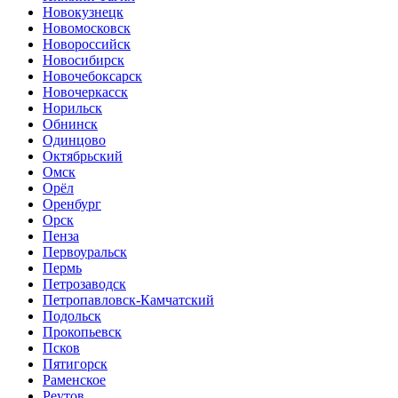
Новокузнецк
Новомосковск
Новороссийск
Новосибирск
Новочебоксарск
Новочеркасск
Норильск
Обнинск
Одинцово
Октябрьский
Омск
Орёл
Оренбург
Орск
Пенза
Первоуральск
Пермь
Петрозаводск
Петропавловск-Камчатский
Подольск
Прокопьевск
Псков
Пятигорск
Раменское
Реутов