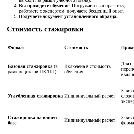
выходит за рамки учебного плана).
Вы проходите обучение.
Погружаетесь в практику,
работаете с экспертом, получаете бесценный опыт.
Получаете документ установленного образца.
Стоимость стажировки
Формат
Стоимость
Прим
Для с
Базовая стажировка
(в
Включена в стоимость
переп
рамках циклов ПК/ПП)
обучения
квали
Зависи
Углубленная стажировка
Индивидуальный расчет
сложн
экспе
Стажировка на вашей
Завис
Индивидуальный расчет
базе
форма