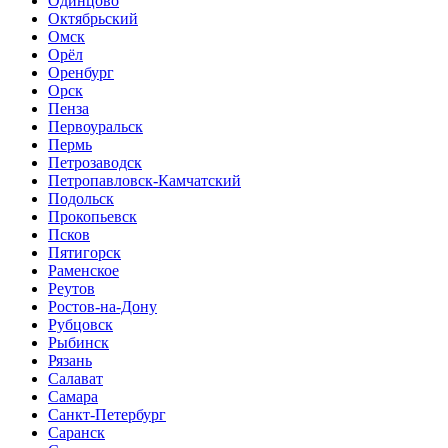
Одинцово
Октябрьский
Омск
Орёл
Оренбург
Орск
Пенза
Первоуральск
Пермь
Петрозаводск
Петропавловск-Камчатский
Подольск
Прокопьевск
Псков
Пятигорск
Раменское
Реутов
Ростов-на-Дону
Рубцовск
Рыбинск
Рязань
Салават
Самара
Санкт-Петербург
Саранск