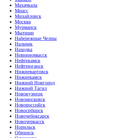
Махачкала
Миасс
Михайловск
Москва
Мурманск
Мытищи
Набережные Челны
Нальчик
Находка
Невинномысск
Нефтекамск
Нефтеюганск
Нижневартовск
Нижнекамск
Нижний Новгород
Нижний Тагил
Новокузнецк
Новомосковск
Новороссийск
Новосибирск
Новочебоксарск
Новочеркасск
Норильск
Обнинск