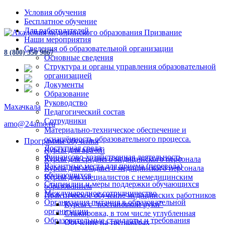
Условия обучения
Бесплатное обучение
Для работодателей
Наши мероприятия
Сведения об образовательной организации
8 (800) 350 9867
Основные сведения
Структура и органы управления образовательной
организацией
Документы
Образование
Руководство
Махачкала
Педагогический состав
Сотрудники
amo@24amo.ru
Материально-техническое обеспечение и
оснащённость образовательного процесса.
Программы обучения
Доступная среда
Курсы для врачей
Финансово-хозяйственная деятельность
Курсы для среднего медицинского персонала
Вакантные места для приема (перевода)
Курсы для младшего медицинского персонала
обучающихся
Курсы для специалистов с немедицинским
Стипендии и меры поддержки обучающихся
образованием
Международное сотрудничество
Практическое обучение медицинских работников
Организация питания в образовательной
Курсы с "постановкой руки"
организации
Стажировка, в том числе углубленная
Образовательные стандарты и требования
Обучение на тренажёрах