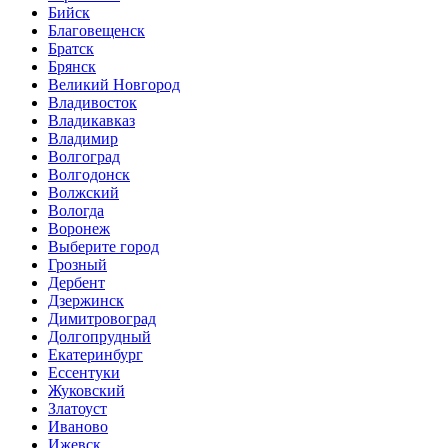
Бийск
Благовещенск
Братск
Брянск
Великий Новгород
Владивосток
Владикавказ
Владимир
Волгоград
Волгодонск
Волжский
Вологда
Воронеж
Выберите город
Грозный
Дербент
Дзержинск
Димитровоград
Долгопрудный
Екатеринбург
Ессентуки
Жуковский
Златоуст
Иваново
Ижевск