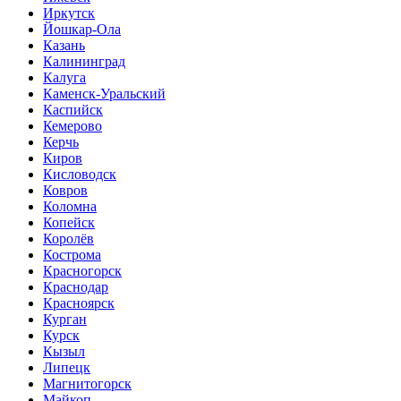
Иркутск
Йошкар-Ола
Казань
Калининград
Калуга
Каменск-Уральский
Каспийск
Кемерово
Керчь
Киров
Кисловодск
Ковров
Коломна
Копейск
Королёв
Кострома
Красногорск
Краснодар
Красноярск
Курган
Курск
Кызыл
Липецк
Магнитогорск
Майкоп