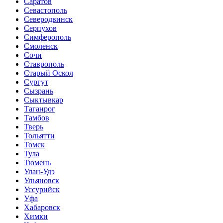
Саратов
Севастополь
Северодвинск
Серпухов
Симферополь
Смоленск
Сочи
Ставрополь
Старый Оскол
Сургут
Сызрань
Сыктывкар
Таганрог
Тамбов
Тверь
Тольятти
Томск
Тула
Тюмень
Улан-Удэ
Ульяновск
Уссурийск
Уфа
Хабаровск
Химки