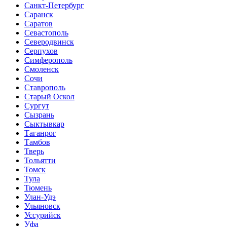
Санкт-Петербург
Саранск
Саратов
Севастополь
Северодвинск
Серпухов
Симферополь
Смоленск
Сочи
Ставрополь
Старый Оскол
Сургут
Сызрань
Сыктывкар
Таганрог
Тамбов
Тверь
Тольятти
Томск
Тула
Тюмень
Улан-Удэ
Ульяновск
Уссурийск
Уфа