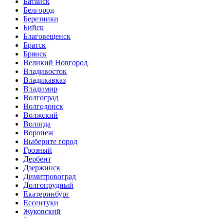
Батайск
Белгород
Березники
Бийск
Благовещенск
Братск
Брянск
Великий Новгород
Владивосток
Владикавказ
Владимир
Волгоград
Волгодонск
Волжский
Вологда
Воронеж
Выберите город
Грозный
Дербент
Дзержинск
Димитровоград
Долгопрудный
Екатеринбург
Ессентуки
Жуковский