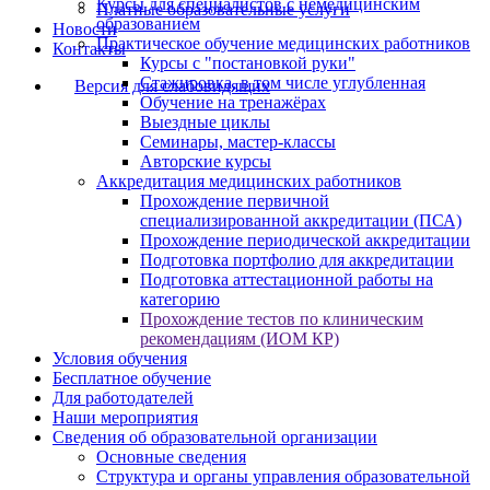
Курсы для специалистов с немедицинским
Платные образовательные услуги
образованием
Новости
Практическое обучение медицинских работников
Контакты
Курсы с "постановкой руки"
Стажировка, в том числе углубленная
Версия для слабовидящих
Обучение на тренажёрах
Выездные циклы
Семинары, мастер-классы
Авторские курсы
Аккредитация медицинских работников
Прохождение первичной
специализированной аккредитации (ПСА)
Прохождение периодической аккредитации
Подготовка портфолио для аккредитации
Подготовка аттестационной работы на
категорию
Прохождение тестов по клиническим
рекомендациям (ИОМ КР)
Условия обучения
Бесплатное обучение
Для работодателей
Наши мероприятия
Сведения об образовательной организации
Основные сведения
Структура и органы управления образовательной