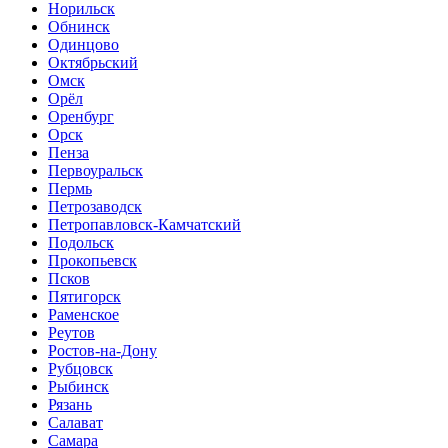
Норильск
Обнинск
Одинцово
Октябрьский
Омск
Орёл
Оренбург
Орск
Пенза
Первоуральск
Пермь
Петрозаводск
Петропавловск-Камчатский
Подольск
Прокопьевск
Псков
Пятигорск
Раменское
Реутов
Ростов-на-Дону
Рубцовск
Рыбинск
Рязань
Салават
Самара