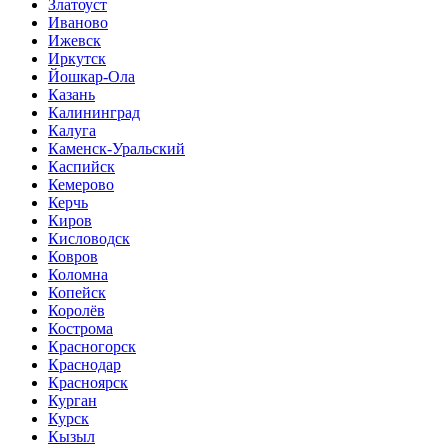
Златоуст
Иваново
Ижевск
Иркутск
Йошкар-Ола
Казань
Калининград
Калуга
Каменск-Уральский
Каспийск
Кемерово
Керчь
Киров
Кисловодск
Ковров
Коломна
Копейск
Королёв
Кострома
Красногорск
Краснодар
Красноярск
Курган
Курск
Кызыл