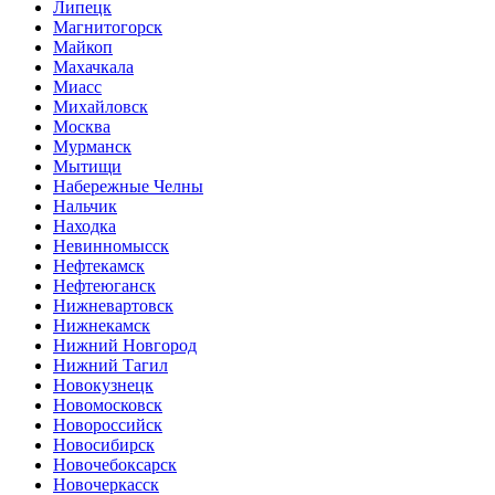
Липецк
Магнитогорск
Майкоп
Махачкала
Миасс
Михайловск
Москва
Мурманск
Мытищи
Набережные Челны
Нальчик
Находка
Невинномысск
Нефтекамск
Нефтеюганск
Нижневартовск
Нижнекамск
Нижний Новгород
Нижний Тагил
Новокузнецк
Новомосковск
Новороссийск
Новосибирск
Новочебоксарск
Новочеркасск