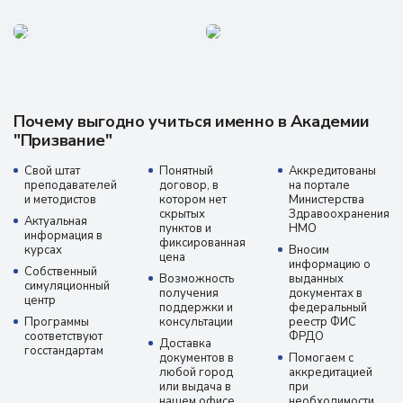
Почему выгодно учиться именно в Академии
"Призвание"
Свой штат
Понятный
Аккредитованы
преподавателей
договор, в
на портале
и методистов
котором нет
Министерства
скрытых
Здравоохранения
Актуальная
пунктов и
НМО
информация в
фиксированная
курсах
Вносим
цена
информацию о
Собственный
Возможность
выданных
симуляционный
получения
документах в
центр
поддержки и
федеральный
Программы
консультации
реестр ФИС
соответствуют
ФРДО
Доставка
госстандартам
документов в
Помогаем с
любой город
аккредитацией
или выдача в
при
нашем офисе
необходимости