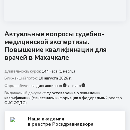
8 (800) 350 9867
amo@24amo.ru
Перейти на портал дистанционного обучения
Актуальные вопросы судебно-
медицинской экспертизы.
Повышение квалификации для
врачей в Махачкале
Длительность курса:
144 часа (1 месяц)
Ближайший поток:
10 августа 2026 г.
?
?
Форма обучения:
дистанционно
очно
Выдаваемый документ:
Удостоверение о повышении
квалификации (с внесением информации в федеральный реестр
ФИС ФРДО)
Наша академия —
в реестре Росздравнадзора