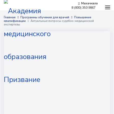
Махачкала
8 (800) 350 9867
Программы обучения
Главная
Программы обучения для врачей
Повышение
квалификации
Актуальные вопросы судебно-медицинской
Условия обучения
экспертизы
Бесплатное обучение
Для работодателей
Наши мероприятия
Сведения об образовательной организации
Новости
Контакты
г. Махачкала,
​проспект Гамидова, 18ж