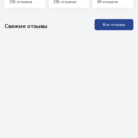
105 отзывов
295 отзывов
99 отзывов
Все отзывы
Свежие отзывы
Прекрасная Академия, отличные специалисты. Проходила
обучение неоднократно, всё понятно, доступно, специалисты
всегда на связи, можно задавать любые вопросы, обратная
связь практически моментальная! Проходила аккредитацию
как неработающий специалист, были определённые
проблемы, но здесь мне помогли, поддержали, научили - в
итоге всё получилось. Очень рекомендую всем!
Отзыв из Яндекс карт
13 марта 2026 г.
Выражаю огромное признание и доверие специалистам