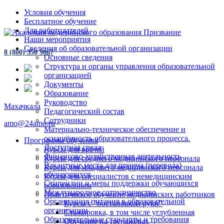
Условия обучения
Бесплатное обучение
Для работодателей
Наши мероприятия
Сведения об образовательной организации
8 (800) 350 9867
Основные сведения
Структура и органы управления образовательной
организацией
Документы
Образование
Руководство
Махачкала
Педагогический состав
Сотрудники
amo@24amo.ru
Материально-техническое обеспечение и
оснащённость образовательного процесса.
Программы обучения
Доступная среда
Курсы для врачей
Финансово-хозяйственная деятельность
Курсы для среднего медицинского персонала
Вакантные места для приема (перевода)
Курсы для младшего медицинского персонала
обучающихся
Курсы для специалистов с немедицинским
Стипендии и меры поддержки обучающихся
образованием
Международное сотрудничество
Практическое обучение медицинских работников
Организация питания в образовательной
Курсы с "постановкой руки"
организации
Стажировка, в том числе углубленная
Образовательные стандарты и требования
Обучение на тренажёрах