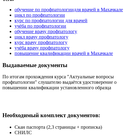
обучение по профпатологиидля врачей в Махачкале
цикл по профпатологии
курс по профпатологии для врачей
учёба по профпатологии
обучение врачу профпатологу
цикл врачу профпатологу
курс врачу профпатологу
учёба врачу профпатологу
повышение квалификации врачей в Махачкале
Выдаваемые документы
По итогам прохождения курса "Актуальные вопросы
профпатологии" слушателю выдаётся удостоверение о
повышении квалификации установленного образца
Необходимый комплект документов:
Скан паспорта (2,3 страницы + прописка)
СНИЛС