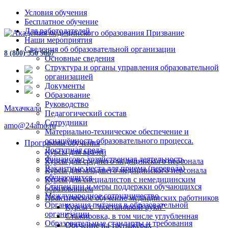
Условия обучения
Бесплатное обучение
Для работодателей
Наши мероприятия
Сведения об образовательной организации
8 (800) 350 9867
Основные сведения
Структура и органы управления образовательной
организацией
Документы
Образование
Руководство
Махачкала
Педагогический состав
Сотрудники
amo@24amo.ru
Материально-техническое обеспечение и
оснащённость образовательного процесса.
Программы обучения
Доступная среда
Курсы для врачей
Финансово-хозяйственная деятельность
Курсы для среднего медицинского персонала
Вакантные места для приема (перевода)
Курсы для младшего медицинского персонала
обучающихся
Курсы для специалистов с немедицинским
Стипендии и меры поддержки обучающихся
образованием
Международное сотрудничество
Практическое обучение медицинских работников
Организация питания в образовательной
Курсы с "постановкой руки"
организации
Стажировка, в том числе углубленная
Образовательные стандарты и требования
Обучение на тренажёрах