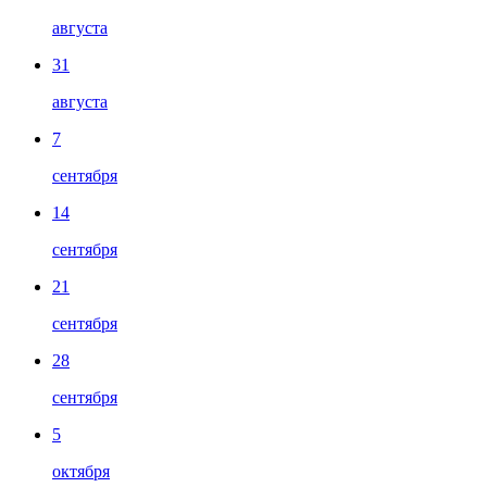
августа
31
августа
7
сентября
14
сентября
21
сентября
28
сентября
5
октября