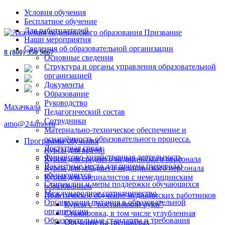
Условия обучения
Бесплатное обучение
Для работодателей
Наши мероприятия
Сведения об образовательной организации
8 (800) 350 9867
Основные сведения
Структура и органы управления образовательной
организацией
Документы
Образование
Руководство
Махачкала
Педагогический состав
Сотрудники
amo@24amo.ru
Материально-техническое обеспечение и
оснащённость образовательного процесса.
Программы обучения
Доступная среда
Курсы для врачей
Финансово-хозяйственная деятельность
Курсы для среднего медицинского персонала
Вакантные места для приема (перевода)
Курсы для младшего медицинского персонала
обучающихся
Курсы для специалистов с немедицинским
Стипендии и меры поддержки обучающихся
образованием
Международное сотрудничество
Практическое обучение медицинских работников
Организация питания в образовательной
Курсы с "постановкой руки"
организации
Стажировка, в том числе углубленная
Образовательные стандарты и требования
Обучение на тренажёрах