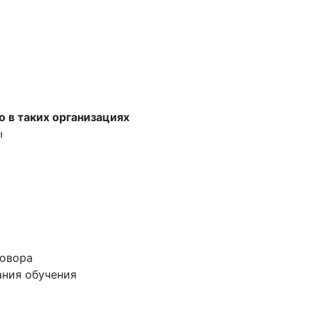
о в таких организациях
ы
говора
ания обучения