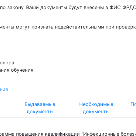
по закону. Ваши документы будут внесены в ФИС ФРДО,
ументы
могут признать недействительными при проверк
говора
ания обучения
ние
т
Выдаваемые
Необходимые
П
документы
документы
рамма повышения квалификации "Инфекционные болезни