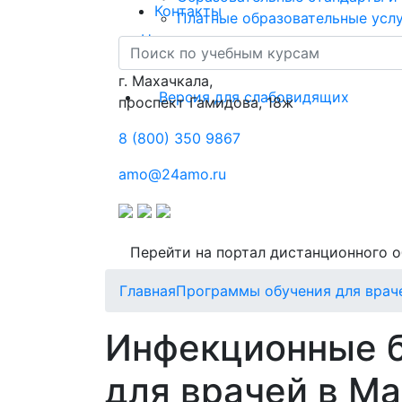
Контакты
Платные образовательные усл
Новости
Контакты
г. Махачкала,
Версия для слабовидящих
​проспект Гамидова, 18ж
8 (800) 350 9867
amo@24amo.ru
Перейти на портал дистанционного 
Главная
Программы обучения для врач
Инфекционные б
для врачей в М