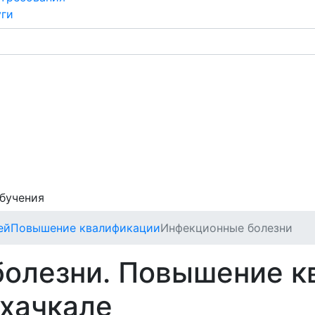
уги
обучения
ей
Повышение квалификации
Инфекционные болезни
олезни. Повышение к
ахачкале