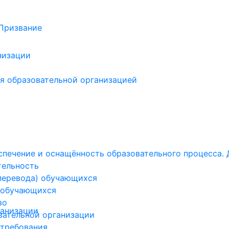
низации
я образовательной организацией
печение и оснащённость образовательного процесса. 
тельность
(перевода) обучающихся
 обучающихся
во
ганизации
вательной организации
 требования