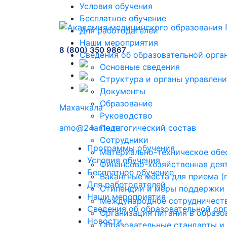
Условия обучения
Бесплатное обучение
Для работодателей
Наши мероприятия
8 (800) 350 9867
Сведения об образовательной орга
Основные сведения
Структура и органы управлени
Документы
Образование
Махачкала
Руководство
amo@24amo.ru
Педагогический состав
Сотрудники
Программы обучения
Материально-техническое обес
Условия обучения
Финансово-хозяйственная дея
Бесплатное обучение
Вакантные места для приема 
Для работодателей
Стипендии и меры поддержки
Наши мероприятия
Международное сотрудничест
Сведения об образовательной ор
Организация питания в образо
Новости
Образовательные стандарты и