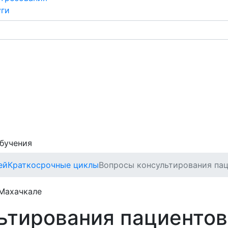
уги
обучения
ей
Краткосрочные циклы
Вопросы консультирования пац
 Махачкале
ьтирования пациентов