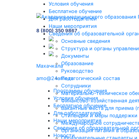
Условия обучения
Бесплатное обучение
Для работодателей
Наши мероприятия
8 (800) 350 9867
Сведения об образовательной орга
Основные сведения
Структура и органы управлени
Документы
Образование
Махачкала
Руководство
amo@24amo.ru
Педагогический состав
Сотрудники
Программы обучения
Материально-техническое обес
Условия обучения
Финансово-хозяйственная дея
Бесплатное обучение
Вакантные места для приема 
Для работодателей
Стипендии и меры поддержки
Наши мероприятия
Международное сотрудничест
Сведения об образовательной ор
Организация питания в образо
Новости
Образовательные стандарты и