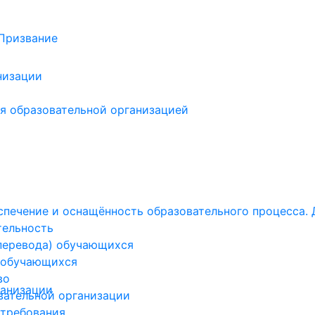
низации
я образовательной организацией
печение и оснащённость образовательного процесса. 
тельность
(перевода) обучающихся
 обучающихся
во
ганизации
вательной организации
 требования