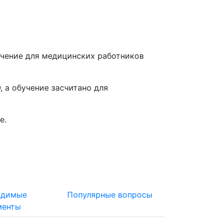
чение для медицинских работников
 а обучение засчитано для
е
.
одимые
Популярные вопросы
менты