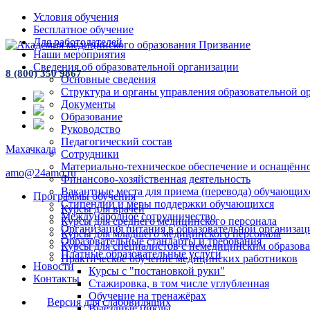
Условия обучения
Бесплатное обучение
Для работодателей
Наши мероприятия
Сведения об образовательной организации
8 (800) 350 9867
Основные сведения
Структура и органы управления образовательной о
Документы
Образование
Руководство
Педагогический состав
Махачкала
Сотрудники
Материально-техническое обеспечение и оснащённос
amo@24amo.ru
Финансово-хозяйственная деятельность
Вакантные места для приема (перевода) обучающих
Программы обучения
Стипендии и меры поддержки обучающихся
Курсы для врачей
Международное сотрудничество
Курсы для среднего медицинского персонала
Организация питания в образовательной организац
Курсы для младшего медицинского персонала
Образовательные стандарты и требования
Курсы для специалистов с немедицинским образов
Платные образовательные услуги
Практическое обучение медицинских работников
Новости
Курсы с "постановкой руки"
Контакты
Стажировка, в том числе углубленная
Обучение на тренажёрах
Версия для слабовидящих
Выездные циклы