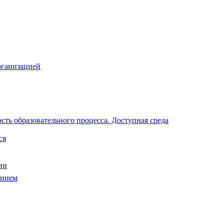
рганизацией
ть образовательного процесса. Доступная среда
ся
ии
анием