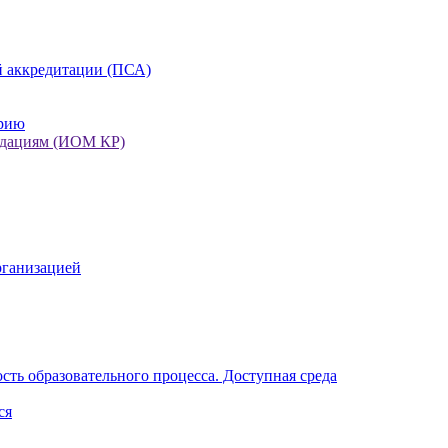
 аккредитации (ПСА)
орию
ндациям (ИОМ КР)
рганизацией
ть образовательного процесса. Доступная среда
ся