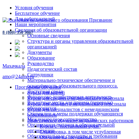
Условия обучения
Бесплатное обучение
Для работодателей
Наши мероприятия
Сведения об образовательной организации
8 (800) 350 9867
Основные сведения
Структура и органы управления образовательной
организацией
Документы
Образование
Руководство
Махачкала
Педагогический состав
Сотрудники
amo@24amo.ru
Материально-техническое обеспечение и
оснащённость образовательного процесса.
Программы обучения
Доступная среда
Курсы для врачей
Финансово-хозяйственная деятельность
Курсы для среднего медицинского персонала
Вакантные места для приема (перевода)
Курсы для младшего медицинского персонала
обучающихся
Курсы для специалистов с немедицинским
Стипендии и меры поддержки обучающихся
образованием
Международное сотрудничество
Практическое обучение медицинских работников
Организация питания в образовательной
Курсы с "постановкой руки"
организации
Стажировка, в том числе углубленная
Образовательные стандарты и требования
Обучение на тренажёрах