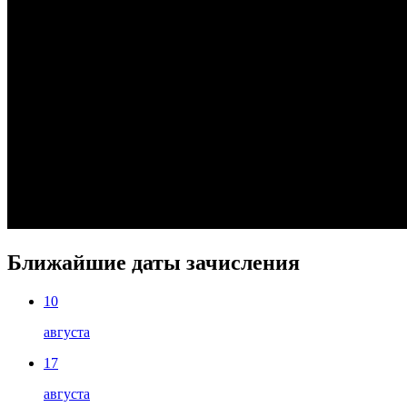
Ближайшие даты зачисления
10
августа
17
августа