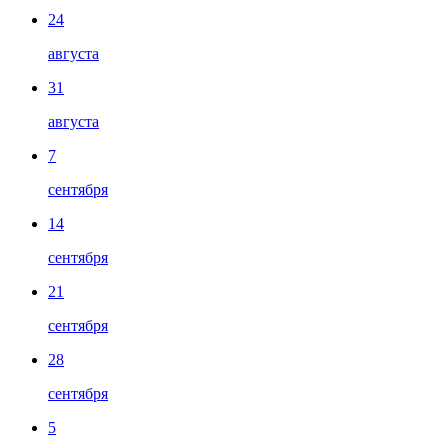
24
августа
31
августа
7
сентября
14
сентября
21
сентября
28
сентября
5