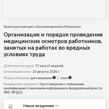
8 (800) 350 9867
amo@24amo.ru
Перейти на портал дистанционного обучения
Краткосрочный цикл обучения врачей в Махачкале
Организация и порядок проведения
медицинских осмотров работников,
занятых на работах во вредных
условиях труда
Длительность курса:
72 часа (2 недели)
Ближайший поток:
10 августа 2026 г.
?
?
Форма обучения:
дистанционно
очно
Выдаваемый документ:
Удостоверение о повышении
квалификации (с внесением информации в федеральный реестр
ФИС ФРДО)
Наша академия —