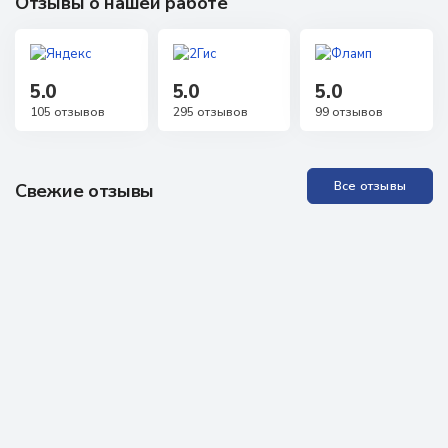
Отзывы о нашей работе
5.0
5.0
5.0
105 отзывов
295 отзывов
99 отзывов
Все отзывы
Свежие отзывы
Прекрасная Академия, отличные специалисты. Проходила
обучение неоднократно, всё понятно, доступно, специалисты
всегда на связи, можно задавать любые вопросы, обратная
связь практически моментальная! Проходила аккредитацию
как неработающий специалист, были определённые
проблемы, но здесь мне помогли, поддержали, научили - в
итоге всё получилось. Очень рекомендую всем!
Отзыв из Яндекс карт
13 марта 2026 г.