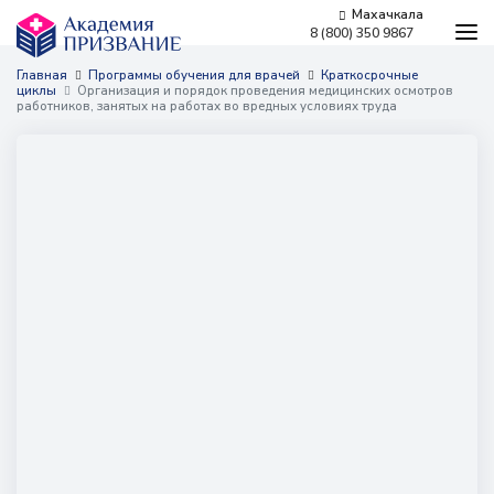
Махачкала
8 (800) 350 9867
Программы обучения
Главная
Программы обучения для врачей
Краткосрочные
циклы
Организация и порядок проведения медицинских осмотров
Условия обучения
работников, занятых на работах во вредных условиях труда
Бесплатное обучение
Для работодателей
Наши мероприятия
Сведения об образовательной организации
Новости
Контакты
г. Махачкала,
​проспект Гамидова, 18ж