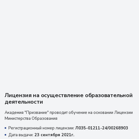
В Академии призвания проходила профессиональную
переподготовку, была очень благодарна 9преподавателям
за очень объёмные лекции, практические навыки, все
доступно и понятно для человека, который первый раз
оказывается здесь. Спасибо всем!!! Буду и дальше обучаться
в Академии призвание. Рекомендую!!!!
Отзыв из Яндекс карт
19 августа 2025 г.
Лицензия на осуществление образовательной
деятельности
Академия "Призвание" проводит обучение на основании Лицензии
Министерства Образования
Регистрационный номер лицензии:
Л035-01211-24/00268903
Дата выдачи:
23 сентября 2021г.