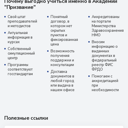
Почему выгодно учиться именно в Академии
"Призвание"
Свой штат
Понятный
Аккредитованы
преподавателей
договор, в
на портале
и методистов
котором нет
Министерства
скрытых
Здравоохранения
Актуальная
пунктов и
НМО
информация в
фиксированная
курсах
Вносим
цена
информацию о
Собственный
Возможность
выданных
симуляционный
получения
документах в
центр
поддержки и
федеральный
Программы
консультации
реестр ФИС
соответствуют
ФРДО
Доставка
госстандартам
документов в
Помогаем с
любой город
аккредитацией
или выдача в
при
нашем офисе
необходимости
Полезные ссылки