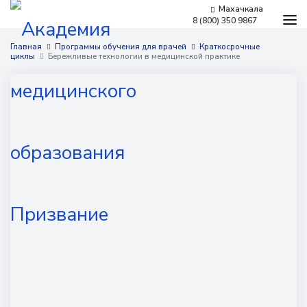
Махачкала
8 (800) 350 9867
Программы обучения
Главная
Программы обучения для врачей
Краткосрочные
циклы
Бережливые технологии в медицинской практике
Условия обучения
Бесплатное обучение
Для работодателей
Наши мероприятия
Сведения об образовательной организации
Новости
Контакты
г. Махачкала,
​проспект Гамидова, 18ж