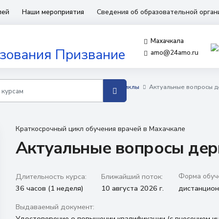
лей
Наши мероприятия
Сведения об образовательной орга
Махачкала
amo@24amo.ru
бучения для врачей
Краткосрочные циклы
Актуальные вопросы 
Краткосрочный цикл обучения врачей в Махачкале
Актуальные вопросы де
Длительность курса:
Ближайший поток:
Форма обуч
36 часов (1 неделя)
10 августа 2026 г.
дистанцио
Выдаваемый документ:
Удостоверение о повышении квалификации (с внесением