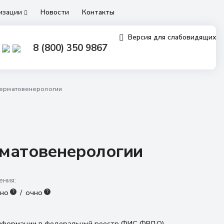
низации
Новости
Контакты
Версия для слабовидящих
8 (800) 350 9867
дерматовенерологии
рматовенерологии
ения:
нно
очно
?
?
 информации в федеральный реестр ФИС ФРДО)