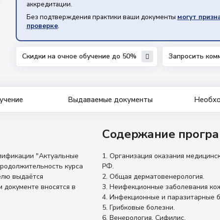
аккредитации.
Без подтверждения практики ваши документы
могут призн
проверке
.
Скидки на очное обучение до 50%
Запросить ком
учение
Выдаваемые документы
Необхо
Содержание програ
лификации "Актуальные
1. Организация оказания медицин
Продолжительность курса
РФ.
елю выдаётся
2. Общая дерматовенерология.
 документе вносятся в
3. Неифекционные заболевания ко
4. Инфекционные и паразитарные б
5. Грибковые болезни.
6. Венерология. Сифилис.