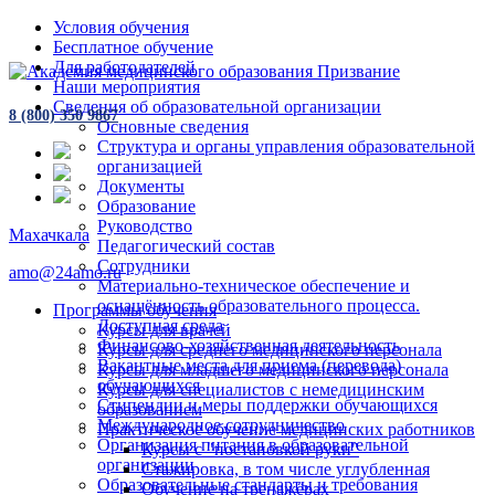
Условия обучения
Бесплатное обучение
Для работодателей
Наши мероприятия
Сведения об образовательной организации
8 (800) 350 9867
Основные сведения
Структура и органы управления образовательной
организацией
Документы
Образование
Руководство
Махачкала
Педагогический состав
Сотрудники
amo@24amo.ru
Материально-техническое обеспечение и
оснащённость образовательного процесса.
Программы обучения
Доступная среда
Курсы для врачей
Финансово-хозяйственная деятельность
Курсы для среднего медицинского персонала
Вакантные места для приема (перевода)
Курсы для младшего медицинского персонала
обучающихся
Курсы для специалистов с немедицинским
Стипендии и меры поддержки обучающихся
образованием
Международное сотрудничество
Практическое обучение медицинских работников
Организация питания в образовательной
Курсы с "постановкой руки"
организации
Стажировка, в том числе углубленная
Образовательные стандарты и требования
Обучение на тренажёрах