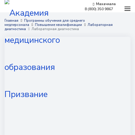
Махачкала
8 (800) 350 9867
Программы обучения
Главная
Программы обучения для среднего
медперсонала
Повышение квалификации
Лабораторная
Условия обучения
диагностика
Лабораторная диагностика
Бесплатное обучение
Для работодателей
Наши мероприятия
Сведения об образовательной организации
Новости
Контакты
г. Махачкала,
​проспект Гамидова, 18ж