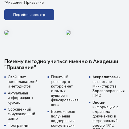
"Академия Призвание"
Перейти в реестр
Почему выгодно учиться именно в Академии
"Призвание"
Свой штат
Понятный
Аккредитованы
преподавателей
договор, в
на портале
и методистов
котором нет
Министерства
скрытых
Здравоохранения
Актуальная
пунктов и
НМО
информация в
фиксированная
курсах
Вносим
цена
информацию о
Собственный
Возможность
выданных
симуляционный
получения
документах в
центр
поддержки и
федеральный
Программы
консультации
реестр ФИС