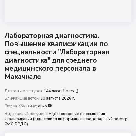
8 (800) 350 9867
amo@24amo.ru
Перейти на портал дистанционного обучения
Лабораторная диагностика.
Повышение квалификации по
специальности "Лабораторная
диагностика" для среднего
медицинского персонала в
Махачкале
Длительность курса:
144 часа (1 месяц)
Ближайший поток:
10 августа 2026 г.
?
Форма обучения:
очно
Выдаваемый документ:
Удостоверение о повышении
квалификации (с внесением информации в федеральный реестр
ФИС ФРДО)