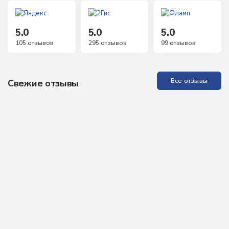
5.0
5.0
5.0
105 отзывов
295 отзывов
99 отзывов
Все отзывы
Свежие отзывы
Прекрасная Академия, отличные специалисты. Проходила
обучение неоднократно, всё понятно, доступно, специалисты
всегда на связи, можно задавать любые вопросы, обратная
связь практически моментальная! Проходила аккредитацию
как неработающий специалист, были определённые
проблемы, но здесь мне помогли, поддержали, научили - в
итоге всё получилось. Очень рекомендую всем!
Отзыв из Яндекс карт
13 марта 2026 г.